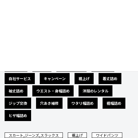
Category
カテゴリー
広告募集
バナー
サイズダウン
肩幅詰め
自社サービス
キャンペーン
裾上げ
着丈詰め
袖丈詰め
ウエスト・身幅詰め
洋服のレンタル
ジップ交換
穴あき補修
ワタリ幅詰め
裾幅詰め
ヒザ幅詰め
スカート,ジーンズ,スラックス
裾上げ
ワイドパンツ