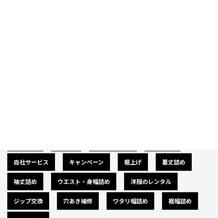
Category
カテゴリー
広告募集
バナー
サイズダウン
肩幅詰め
自社サービス
キャンペーン
裾上げ
着丈詰め
袖丈詰め
ウエスト・身幅詰め
洋服のレンタル
ジップ交換
穴あき補修
ワタリ幅詰め
裾幅詰め