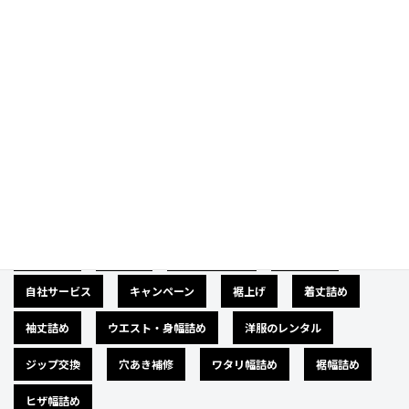
Category
カテゴリー
広告募集
バナー
サイズダウン
肩幅詰め
自社サービス
キャンペーン
裾上げ
着丈詰め
袖丈詰め
ウエスト・身幅詰め
洋服のレンタル
ジップ交換
穴あき補修
ワタリ幅詰め
裾幅詰め
ヒザ幅詰め