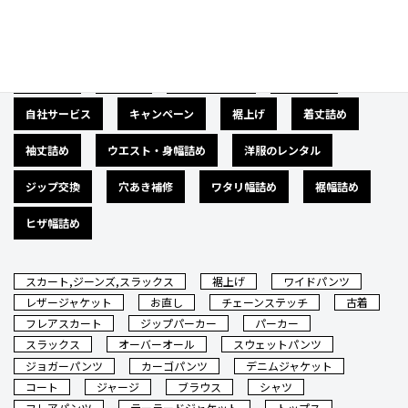
広告募集
バナー
サイズダウン
肩幅詰め
自社サービス
キャンペーン
裾上げ
着丈詰め
袖丈詰め
ウエスト・身幅詰め
洋服のレンタル
ジップ交換
穴あき補修
ワタリ幅詰め
裾幅詰め
ヒザ幅詰め
スカート,ジーンズ,スラックス
裾上げ
ワイドパンツ
レザージャケット
お直し
チェーンステッチ
古着
フレアスカート
ジップパーカー
パーカー
スラックス
オーバーオール
スウェットパンツ
ジョガーパンツ
カーゴパンツ
デニムジャケット
コート
ジャージ
ブラウス
シャツ
フレアパンツ
テーラードジャケット
トップス