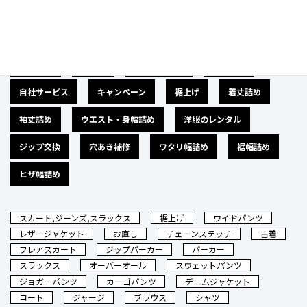
カテゴリー
広告募集
バナー
サイズダウン
肩幅詰め
自社サービス
キャンペーン
裾上げ
着丈詰め
袖丈詰め
ウエスト・身幅詰め
洋服のレンタル
ジップ交換
穴あき補修
ワタリ幅詰め
裾幅詰め
ヒザ幅詰め
スカート,ジーンズ,スラックス
裾上げ
ワイドパンツ
レザージャケット
お直し
チェーンステッチ
古着
フレアスカート
ジップパーカー
パーカー
スラックス
オーバーオール
スウェットパンツ
ジョガーパンツ
カーゴパンツ
デニムジャケット
コート
ジャージ
ブラウス
シャツ