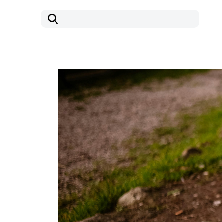
コ
ナ
ン
ビ
テ
ゲ
ン
ー
ツ
シ
へ
ョ
ス
ン
キ
に
ッ
移
プ
動