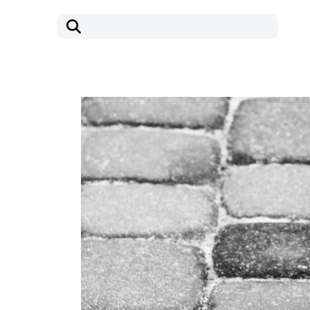
コ
ナ
ン
ビ
テ
ゲ
ン
ー
ツ
シ
へ
ョ
ス
ン
キ
に
ッ
移
プ
動