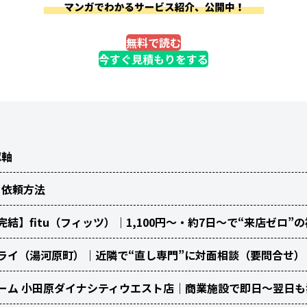
無料で読む
今すぐ見積もりをする
認軸
と依頼方法
結】fitu（フィッツ）｜1,100円～・約7日～で“来店ゼロ”
ライ（湯河原町）｜近隣で“直し専門”に対面相談（要問合せ）
ーム 小田原ダイナシティウエスト店｜商業施設で即日～翌日