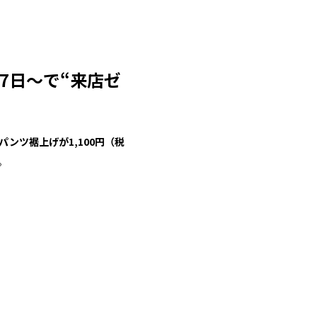
約7日～で“来店ゼ
パンツ裾上げが1,100円（税
。