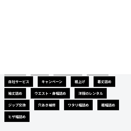
Category
カテゴリー
広告募集
バナー
サイズダウン
肩幅詰め
自社サービス
キャンペーン
裾上げ
着丈詰め
袖丈詰め
ウエスト・身幅詰め
洋服のレンタル
ジップ交換
穴あき補修
ワタリ幅詰め
裾幅詰め
ヒザ幅詰め