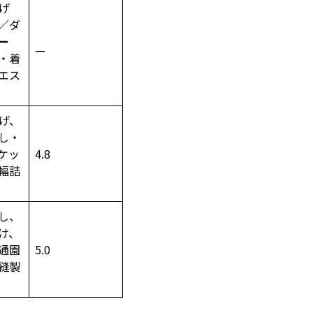
げ
／ダ
ー
—
・着
エス
げ、
し・
ケッ
4.8
幅詰
し、
け、
通園
5.0
縫製