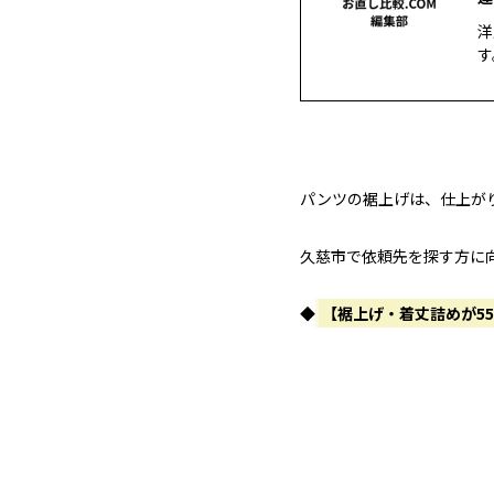
洋
す
パンツの裾上げは、仕上が
久慈市で依頼先を探す方に
◆
【裾上げ・着丈詰めが5