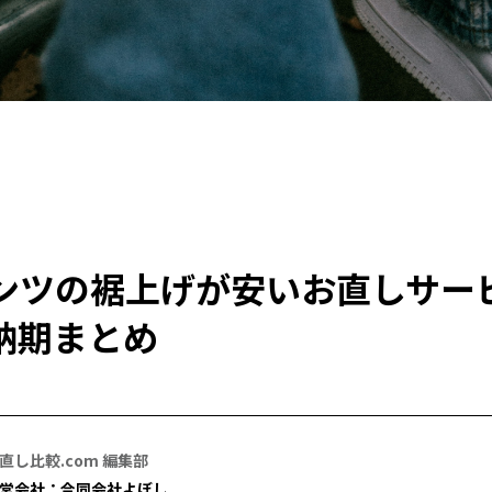
ンツの裾上げが安いお直しサー
納期まとめ
直し比較.com 編集部
営会社：合同会社よぼし