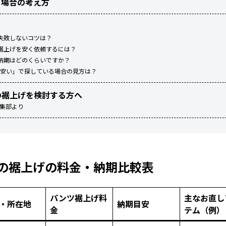
る場合の考え方
失敗しないコツは？
裾上げを安く依頼するには？
納期はどのくらいですか？
 安い」で探している場合の見方は？
の裾上げを検討する方へ
編集部より
の裾上げの料金・納期比較表
パンツ裾上げ料
主なお直し
・所在地
納期目安
金
テム（例）