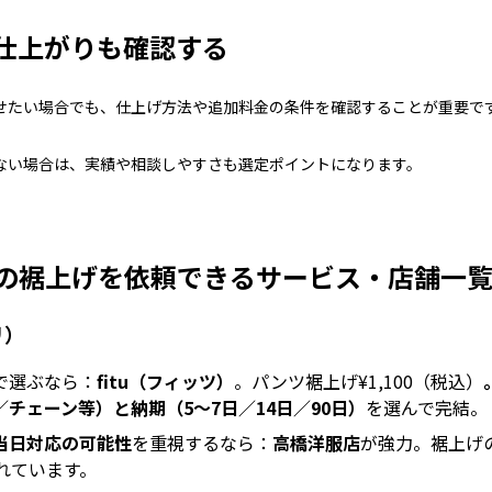
仕上がりも確認する
せたい場合でも、仕上げ方法や追加料金の条件を確認することが重要で
ない場合は、実績や相談しやすさも選定ポイントになります。
の裾上げを依頼できるサービス・店舗一
リ）
で選ぶなら：
fitu（フィッツ）
。パンツ裾上げ¥1,100（税込）
チェーン等）と納期（5〜7日／14日／90日）
を選んで完結。
当日対応の可能性
を重視するなら：
高橋洋服店
が強力。裾上げ
れています。