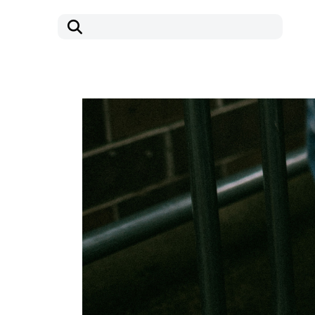
コ
ナ
ン
ビ
テ
ゲ
ン
ー
ツ
シ
へ
ョ
ス
ン
キ
に
ッ
移
プ
動