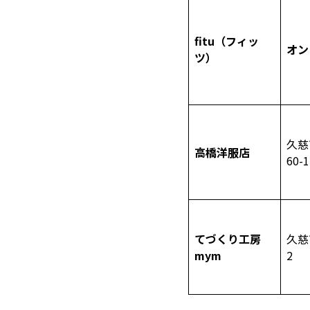
fitu（フィッ
オン
ツ）
久慈
高橋洋服店
60-1
てづくり工房
久慈
mym
2