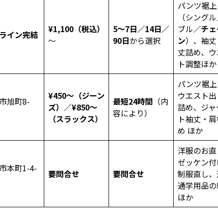
パンツ裾上
（シングル
¥1,100（税込）
5〜7日／14日／
ブル／
チェ
ライン完結
～
90日
から選択
ン
）、袖丈
丈詰め、ウ
ト調整ほか
パンツ裾上
¥450〜（ジーン
ウエスト出
市旭町8-
最短24時間
（内
ズ）／¥850〜
詰め、ジャ
容により）
（スラックス）
ト袖丈・肩
め ほか
洋服のお直
ゼッケン付
市本町1-4-
要問合せ
要問合せ
制服直し、
通学用品の
ほか