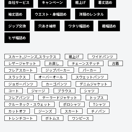
自社サービス
キャンペーン
裾上げ
着丈詰め
袖丈詰め
ウエスト・身幅詰め
洋服のレンタル
ジップ交換
穴あき補修
ワタリ幅詰め
裾幅詰め
ヒザ幅詰め
スカート,ジーンズ,スラックス
裾上げ
ワイドパンツ
レザージャケット
お直し
チェーンステッチ
古着
フレアスカート
ジップパーカー
パーカー
スラックス
オーバーオール
スウェットパンツ
ジョガーパンツ
カーゴパンツ
デニムジャケット
コート
ジャージ
ブラウス
シャツ
フレアパンツ
テーラードジャケット
トップス
クルーネック・スウェット
ポロシャツ
Tシャツ
カットオフ
ジーンズ
スカート
チノパン
トレンチコート
ボトムス
ワンピース