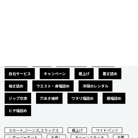
Category
カテゴリー
広告募集
バナー
サイズダウン
肩幅詰め
自社サービス
キャンペーン
裾上げ
着丈詰め
袖丈詰め
ウエスト・身幅詰め
洋服のレンタル
ジップ交換
穴あき補修
ワタリ幅詰め
裾幅詰め
ヒザ幅詰め
スカート,ジーンズ,スラックス
裾上げ
ワイドパンツ
レザージャケット
お直し
チェーンステッチ
古着