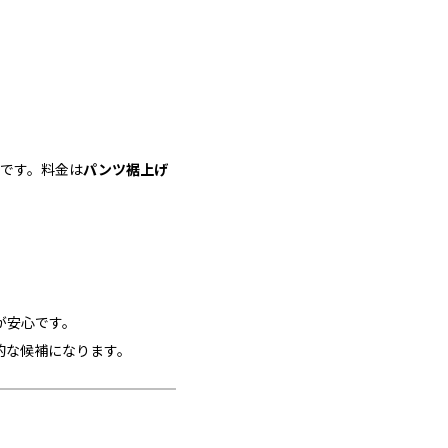
。
です。料金は
パンツ裾上げ
が安心です。
的な候補になります。