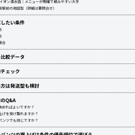
ン イオン清水店｜メニューが明確で頼みやすい大手
藤枝駅前の相談型（詳細は要問合せ）
認したい条件
合
合
場合
の比較データ
備チェック
い方は発送型も検討
のQ&A
決めればよいですか？
上げを受け取れますか？
パンツでも同じですか？
のパンツの裾上げは条件の優先順位で選ぼう