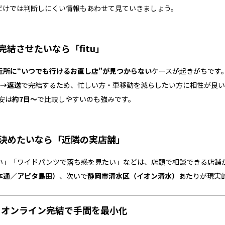
だけでは判断しにくい情報もあわせて見ていきましょう。
結させたいなら「fitu」
近所に“いつでも行けるお直し店”が見つからない
ケースが起きがちです
→返送
で完結するため、忙しい方・車移動を減らしたい方に相性が良い
安は
約7日～
で比較しやすいのも強みです。
を決めたいなら「近隣の実店舗」
い」「ワイドパンツで落ち感を見たい」などは、店頭で相談できる店舗
本通／アピタ島田）
、次いで
静岡市清水区（イオン清水）
あたりが現実
ツ）｜オンライン完結で手間を最小化