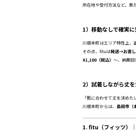
所在地や受付方法など、表
1）移動なしで確実に完
川根本町はエリア特性上、
その点、fituは
発送→お直し
¥1,100（税込）
～、納期目
2）試着しながら丈
「靴に合わせて丈を決めた
川根本町からは、
島田市（
1. fitu（フィッ