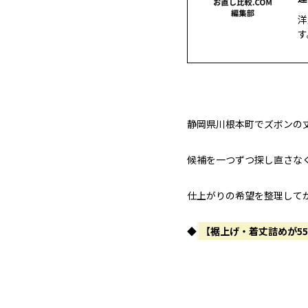
洋
す
静岡県川根本町でズボンの
候補を一つずつ探し直さな
仕上がりの希望を整理して
◆
【裾上げ・着丈詰めが5