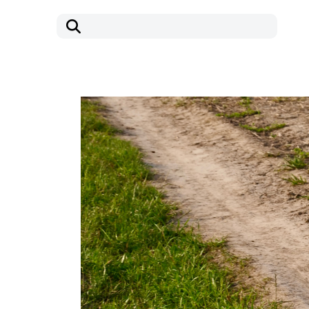
コ
ナ
ン
ビ
テ
ゲ
ン
ー
ツ
シ
へ
ョ
ス
ン
キ
に
ッ
移
プ
動