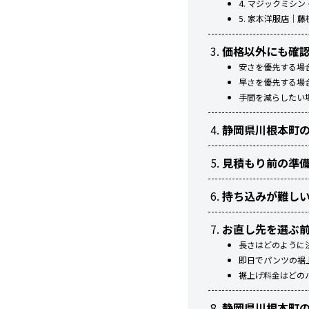
4. マジックミシ
5. 家本洋服店｜
価格以外にも確
安さを優先する場
早さを優先する場
手間を減らしたい
静岡県川根本町
見積もり前の準
持ち込みが難し
お直し先を選ぶ前
長さはどのように
即日でパンツの裾
裾上げ料金はどの
静岡県川根本町