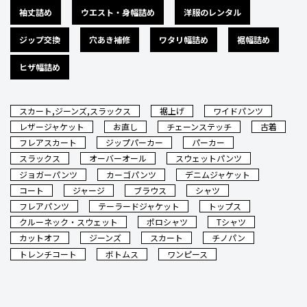
袖丈詰め
ウエスト・身幅詰め
洋服のレンタル
ジップ交換
穴あき補修
ワタリ幅詰め
裾幅詰め
ヒザ幅詰め
スカート,ジーンズ,スラックス
裾上げ
ワイドパンツ
レザージャケット
お直し
チェーンステッチ
古着
フレアスカート
ジップパーカー
パーカー
スラックス
オーバーオール
スウェットパンツ
ジョガーパンツ
カーゴパンツ
デニムジャケット
コート
ジャージ
ブラウス
シャツ
フレアパンツ
テーラードジャケット
トップス
クルーネック・スウェット
ポロシャツ
Tシャツ
カットオフ
ジーンズ
スカート
チノパン
トレンチコート
ボトムス
ワンピース