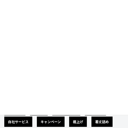
Prev
Next
Category
カテゴリー
広告募集
バナー
サイズダウン
肩幅詰め
自社サービス
キャンペーン
裾上げ
着丈詰め