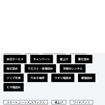
Category
カテゴリー
広告募集
バナー
サイズダウン
肩幅詰め
自社サービス
キャンペーン
裾上げ
着丈詰め
袖丈詰め
ウエスト・身幅詰め
洋服のレンタル
ジップ交換
穴あき補修
ワタリ幅詰め
裾幅詰め
ヒザ幅詰め
スカート,ジーンズ,スラックス
裾上げ
ワイドパンツ