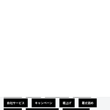
Prev
Next
Category
カテゴリー
広告募集
バナー
サイズダウン
肩幅詰め
自社サービス
キャンペーン
裾上げ
着丈詰め