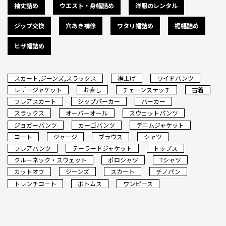
袖丈詰め
ウエスト・身幅詰め
洋服のレンタル
ジップ交換
穴あき補修
ワタリ幅詰め
裾幅詰め
ヒザ幅詰め
スカート,ジーンズ,スラックス
裾上げ
ワイドパンツ
レザージャケット
お直し
チェーンステッチ
古着
フレアスカート
ジップパーカー
パーカー
スラックス
オーバーオール
スウェットパンツ
ジョガーパンツ
カーゴパンツ
デニムジャケット
コート
ジャージ
ブラウス
シャツ
フレアパンツ
テーラードジャケット
トップス
クルーネック・スウェット
ポロシャツ
Tシャツ
カットオフ
ジーンズ
スカート
チノパン
トレンチコート
ボトムス
ワンピース