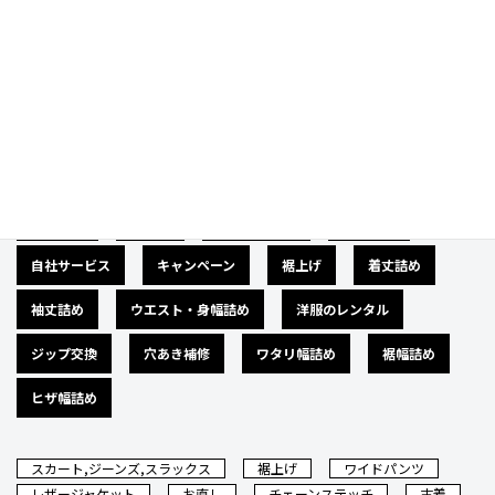
Category
カテゴリー
広告募集
バナー
サイズダウン
肩幅詰め
自社サービス
キャンペーン
裾上げ
着丈詰め
袖丈詰め
ウエスト・身幅詰め
洋服のレンタル
ジップ交換
穴あき補修
ワタリ幅詰め
裾幅詰め
ヒザ幅詰め
スカート,ジーンズ,スラックス
裾上げ
ワイドパンツ
レザージャケット
お直し
チェーンステッチ
古着