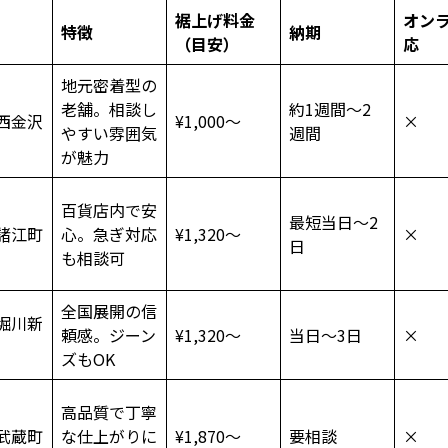
裾上げ料金
オン
特徴
納期
（目安）
応
地元密着型の
老舗。相談し
約1週間～2
西金沢
¥1,000〜
×
やすい雰囲気
週間
が魅力
百貨店内で安
最短当日〜2
諸江町
心。急ぎ対応
¥1,320〜
×
日
も相談可
全国展開の信
堀川新
頼感。ジーン
¥1,320〜
当日〜3日
×
ズもOK
高品質で丁寧
武蔵町
な仕上がりに
¥1,870〜
要相談
×