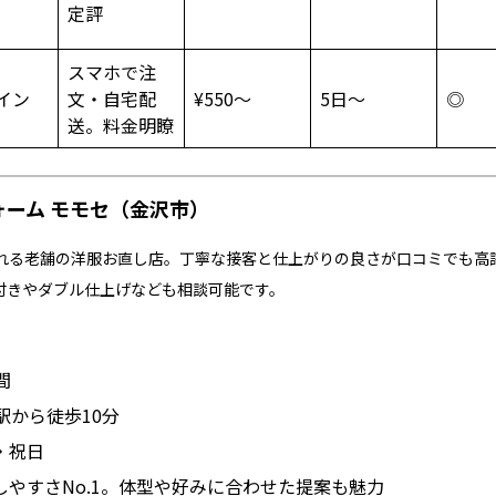
定評
スマホで注
イン
文・自宅配
¥550〜
5日～
◎
送。料金明瞭
ォーム モモセ（金沢市）
される老舗の洋服お直し店。丁寧な接客と仕上がりの良さが口コミでも高
付きやダブル仕上げなども相談可能です。
間
駅から徒歩10分
・祝日
やすさNo.1。体型や好みに合わせた提案も魅力