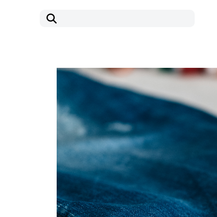
コ
ナ
ン
ビ
テ
ゲ
ン
ー
ツ
シ
へ
ョ
ス
ン
キ
に
ッ
移
プ
動