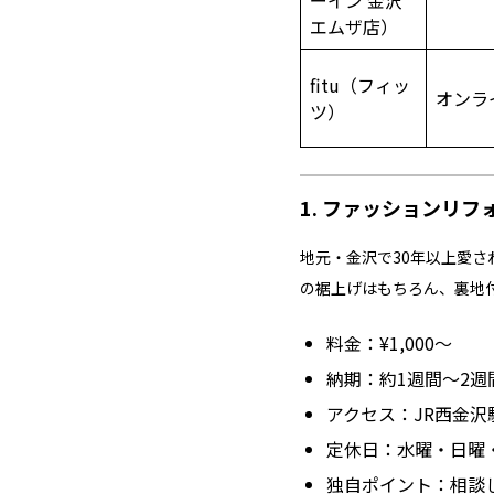
ーイン 金沢
エムザ店）
fitu（フィッ
オンラ
ツ）
1. ファッションリフ
地元・金沢で30年以上愛
の裾上げはもちろん、裏地
料金：¥1,000〜
納期：約1週間～2週
アクセス：JR西金沢
定休日：水曜・日曜
独自ポイント：相談し