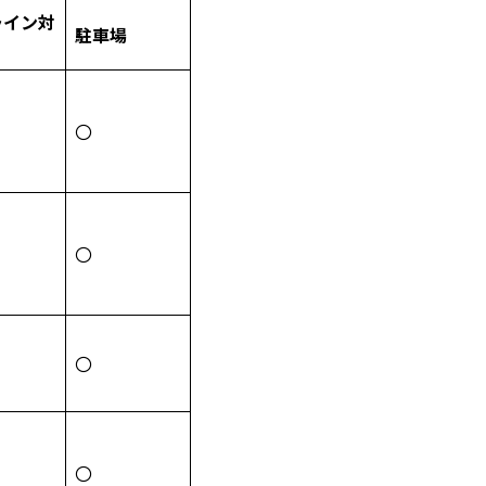
ライン対
駐車場
〇
〇
〇
〇