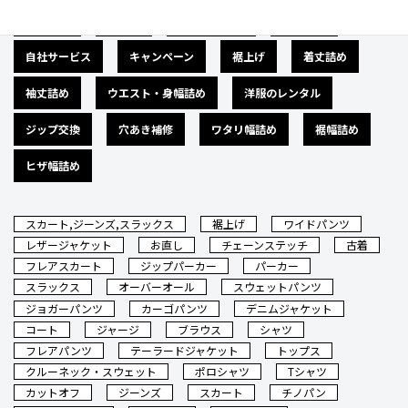
広告募集
バナー
サイズダウン
肩幅詰め
自社サービス
キャンペーン
裾上げ
着丈詰め
袖丈詰め
ウエスト・身幅詰め
洋服のレンタル
ジップ交換
穴あき補修
ワタリ幅詰め
裾幅詰め
ヒザ幅詰め
スカート,ジーンズ,スラックス
裾上げ
ワイドパンツ
レザージャケット
お直し
チェーンステッチ
古着
フレアスカート
ジップパーカー
パーカー
スラックス
オーバーオール
スウェットパンツ
ジョガーパンツ
カーゴパンツ
デニムジャケット
コート
ジャージ
ブラウス
シャツ
フレアパンツ
テーラードジャケット
トップス
クルーネック・スウェット
ポロシャツ
Tシャツ
カットオフ
ジーンズ
スカート
チノパン