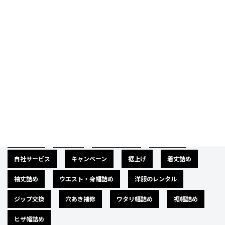
Category
カテゴリー
広告募集
バナー
サイズダウン
肩幅詰め
自社サービス
キャンペーン
裾上げ
着丈詰め
袖丈詰め
ウエスト・身幅詰め
洋服のレンタル
ジップ交換
穴あき補修
ワタリ幅詰め
裾幅詰め
ヒザ幅詰め