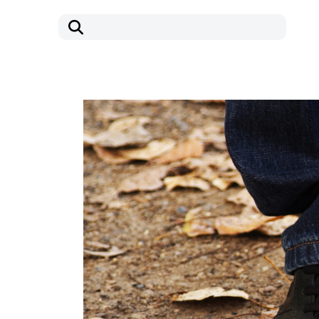
コ
ナ
ン
ビ
テ
ゲ
ン
ー
ツ
シ
へ
ョ
ス
ン
キ
に
ッ
移
プ
動