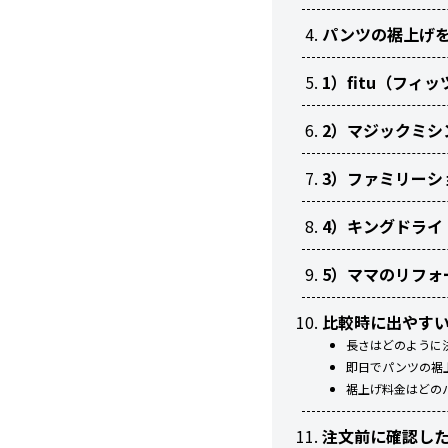
パンツの裾上げ
1）fitu（フ
2）マジックミシ
3）ファミリーシ
4）キングドライ
5）ママのリフォ
比較時に出やす
長さはどのように
即日でパンツの裾
裾上げ料金はどの
注文前に確認し