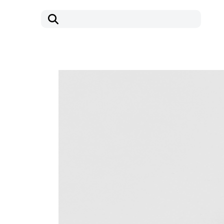
コ
ナ
ン
ビ
テ
ゲ
ン
ー
ツ
シ
へ
ョ
ス
ン
キ
に
ッ
移
プ
動