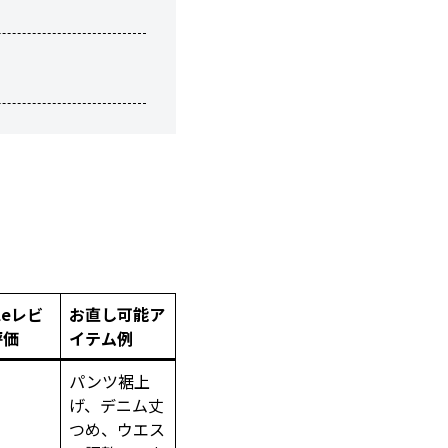
leレビ
お直し可能ア
評価
イテム例
パンツ裾上
げ、デニム丈
つめ、ウエス