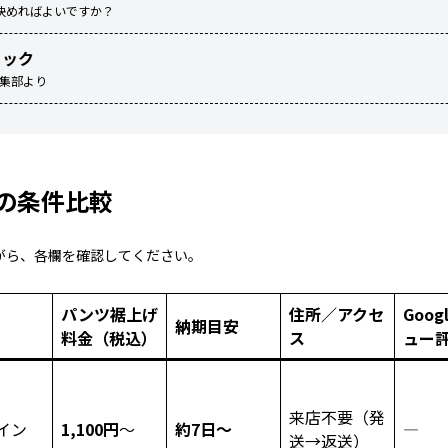
決めればよいですか？
ェック
編集部より
の条件比較
がら、各欄を確認してください。
パンツ裾上げ
住所／アクセ
Goog
納期目安
料金（税込）
ス
ュー
来店不要（発
イン
1,100円
～
約7日～
―
送→返送）