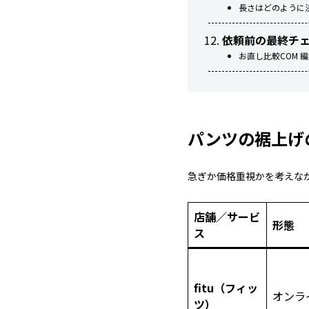
長さはどのように
依頼前の最終チ
お直し比較COM 
パンツの裾上げ
急ぎか価格重視かを考えな
店舗／サービ
形態
ス
fitu（フィッ
オンラ
ツ）