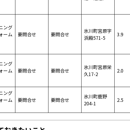
ニング
氷川町宮原字
ォーム
要問合せ
要問合せ
3.9
浜殿571-5
）
ニング
氷川町宮原栄
ォーム
要問合せ
要問合せ
2.0
久17-2
）
ニング
氷川町鹿野
ォーム
要問合せ
要問合せ
2.5
204-1
）
ておきたいこと