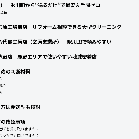
ィッツ）｜氷川町から“送るだけ”で最安＆手間ゼロ
く理由
便 宮原工場前店｜リフォーム相談できる大型クリーニング
便 八代郡宮原店（宮原営業所）｜駅周辺で頼みやすい
便 鹿野店｜鹿野エリアで使いやすい地域密着店
ための判断材料
合
場合
合
い方は発送型も検討
方の確認事項
上げを受け取れますか？
パンツでも同じですか？