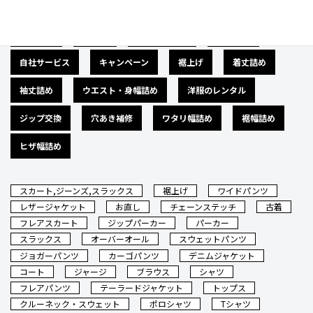
広告募集
バナー
サイズダウン
肩幅詰め
自社サービス
キャンペーン
裾上げ
着丈詰め
袖丈詰め
ウエスト・身幅詰め
洋服のレンタル
ジップ交換
穴あき補修
ワタリ幅詰め
裾幅詰め
ヒザ幅詰め
スカート,ジーンズ,スラックス
裾上げ
ワイドパンツ
レザージャケット
お直し
チェーンステッチ
古着
フレアスカート
ジップパーカー
パーカー
スラックス
オーバーオール
スウェットパンツ
ジョガーパンツ
カーゴパンツ
デニムジャケット
コート
ジャージ
ブラウス
シャツ
フレアパンツ
テーラードジャケット
トップス
クルーネック・スウェット
ポロシャツ
Tシャツ