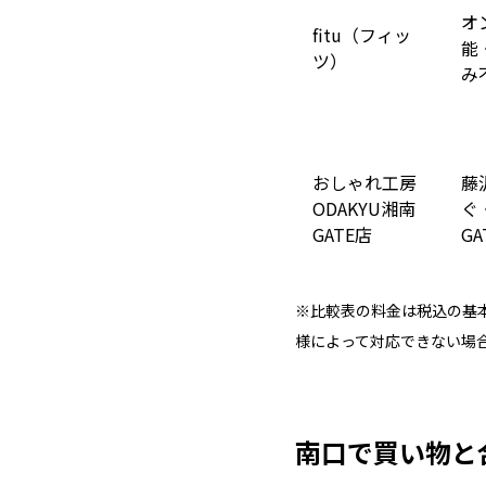
オ
fitu（フィッ
能
ツ）
み
おしゃれ工房
藤
ODAKYU湘南
ぐ
GATE店
GA
※比較表の料金は税込の基
様によって対応できない場
南口で買い物と合