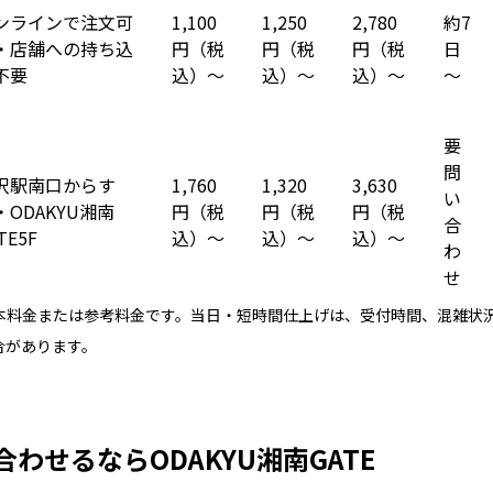
ンラインで注文可
1,100
1,250
2,780
約7
・店舗への持ち込
円（税
円（税
円（税
日
不要
込）～
込）～
込）～
～
要
問
沢駅南口からす
1,760
1,320
3,630
い
・ODAKYU湘南
円（税
円（税
円（税
合
TE5F
込）～
込）～
込）～
わ
せ
本料金または参考料金です。当日・短時間仕上げは、受付時間、混雑状
合があります。
わせるならODAKYU湘南GATE