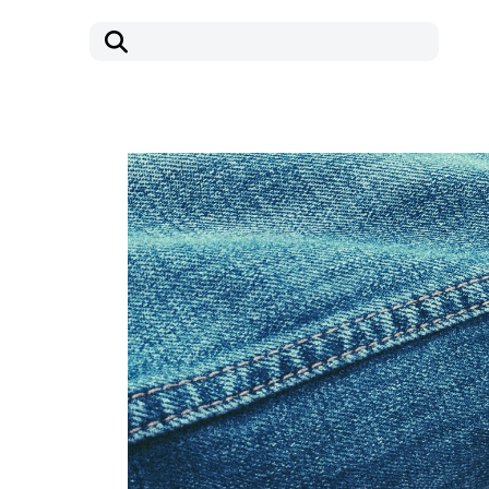
コ
ナ
ン
ビ
テ
ゲ
ン
ー
ツ
シ
へ
ョ
ス
ン
キ
に
ッ
移
プ
動