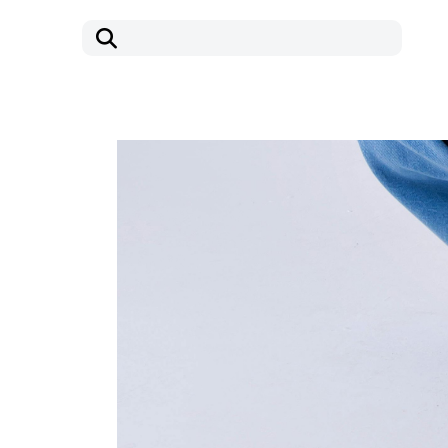
コ
ナ
ン
ビ
テ
ゲ
ン
ー
ツ
シ
へ
ョ
ス
ン
キ
に
ッ
移
プ
動