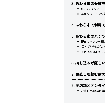
あわら市の候補
fitu（フィッツ
黒川クリーニング
あわら市で利用
あわら市のパン
即日でパンツの裾
裾上げ料金はどの
長さはどのように
持ち込みが難し
お直しを頼む前
実店舗とオンラ
お直し比較COM 