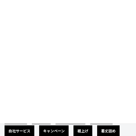
Prev
Next
Category
カテゴリー
広告募集
バナー
サイズダウン
肩幅詰め
自社サービス
キャンペーン
裾上げ
着丈詰め