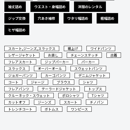
袖丈詰め
ウエスト・身幅詰め
洋服のレンタル
ジップ交換
穴あき補修
ワタリ幅詰め
裾幅詰め
ヒザ幅詰め
スカート,ジーンズ,スラックス
裾上げ
ワイドパンツ
レザージャケット
お直し
チェーンステッチ
古着
フレアスカート
ジップパーカー
パーカー
スラックス
オーバーオール
スウェットパンツ
ジョガーパンツ
カーゴパンツ
デニムジャケット
コート
ジャージ
ブラウス
シャツ
フレアパンツ
テーラードジャケット
トップス
クルーネック・スウェット
ポロシャツ
Tシャツ
カットオフ
ジーンズ
スカート
チノパン
トレンチコート
ボトムス
ワンピース