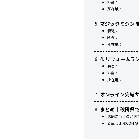
料金：
所在地：
マジックミシン 
特徴：
料金：
所在地：
4. リフォームラ
特徴：
料金：
所在地：
オンライン完結サ
まとめ｜秋田県
店舗に行くのが面
お直し比較COM 