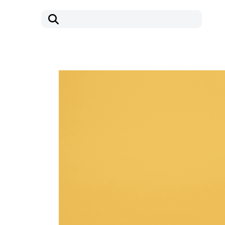
コ
ナ
ン
ビ
テ
ゲ
ン
ー
ツ
シ
へ
ョ
ス
ン
キ
に
ッ
移
プ
動