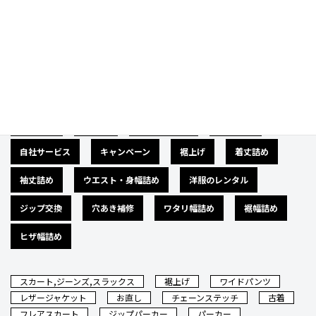
Category
カテゴリー
広告募集
バナー
サイズダウン
肩幅詰め
自社サービス
キャンペーン
裾上げ
着丈詰め
袖丈詰め
ウエスト・身幅詰め
洋服のレンタル
ジップ交換
穴あき補修
ワタリ幅詰め
裾幅詰め
ヒザ幅詰め
スカート,ジーンズ,スラックス
裾上げ
ワイドパンツ
レザージャケット
お直し
チェーンステッチ
古着
フレアスカート
ジップパーカー
パーカー