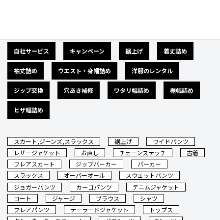
広告募集
バナー
サイズダウン
肩幅詰め
自社サービス
キャンペーン
裾上げ
着丈詰め
袖丈詰め
ウエスト・身幅詰め
洋服のレンタル
ジップ交換
穴あき補修
ワタリ幅詰め
裾幅詰め
ヒザ幅詰め
スカート,ジーンズ,スラックス
裾上げ
ワイドパンツ
レザージャケット
お直し
チェーンステッチ
古着
フレアスカート
ジップパーカー
パーカー
スラックス
オーバーオール
スウェットパンツ
ジョガーパンツ
カーゴパンツ
デニムジャケット
コート
ジャージ
ブラウス
シャツ
フレアパンツ
テーラードジャケット
トップス