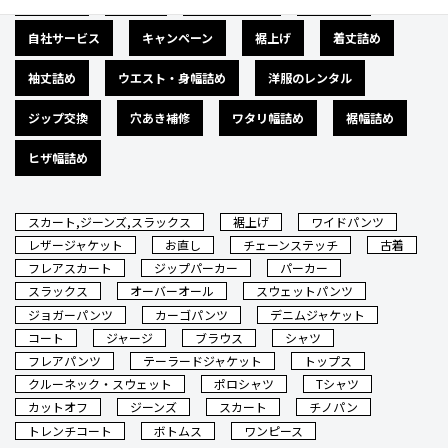
自社サービス
キャンペーン
裾上げ
着丈詰め
袖丈詰め
ウエスト・身幅詰め
洋服のレンタル
ジップ交換
穴あき補修
ワタリ幅詰め
裾幅詰め
ヒザ幅詰め
スカート,ジーンズ,スラックス
裾上げ
ワイドパンツ
レザージャケット
お直し
チェーンステッチ
古着
フレアスカート
ジップパーカー
パーカー
スラックス
オーバーオール
スウェットパンツ
ジョガーパンツ
カーゴパンツ
デニムジャケット
コート
ジャージ
ブラウス
シャツ
フレアパンツ
テーラードジャケット
トップス
クルーネック・スウェット
ポロシャツ
Tシャツ
カットオフ
ジーンズ
スカート
チノパン
トレンチコート
ボトムス
ワンピース