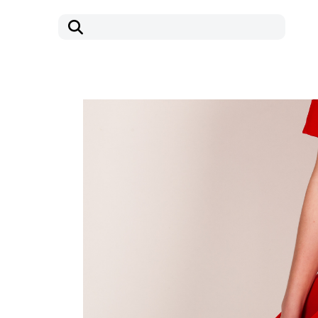
コ
ナ
ン
ビ
テ
ゲ
ン
ー
ツ
シ
へ
ョ
ス
ン
キ
に
ッ
移
プ
動