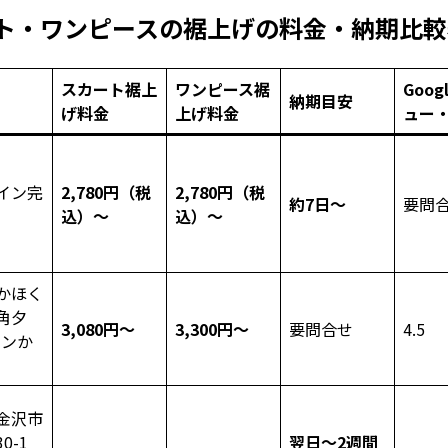
ト・ワンピースの裾上げの料金・納期比較
スカート裾上
ワンピース裾
Goog
納期目安
げ料金
上げ料金
ュー
イン完
2,780円（税
2,780円（税
約7日～
要問
込）～
込）～
かほく
角夕
3,080円～
3,300円～
要問合せ
4.5
オンか
金沢市
0-1
翌日～2週間