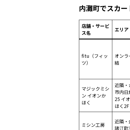
内灘町でスカー
店舗・サービ
エリア
ス名
fitu（フィッ
オンラ
ツ）
結
近隣・
マジックミシ
市内日
ン イオンか
25 イ
ほく
ほく2F
近隣・
ミシン工房
諸江町3