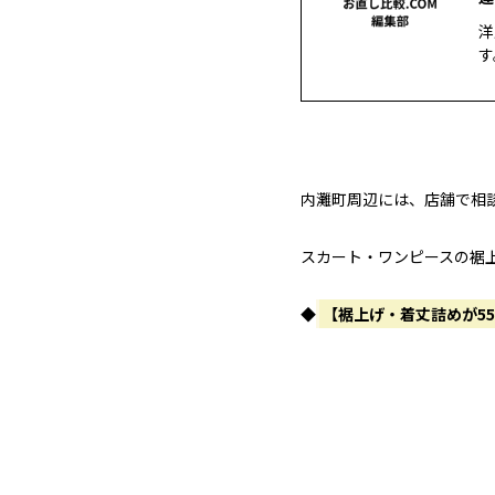
洋
す
内灘町周辺には、店舗で相
スカート・ワンピースの裾
◆
【裾上げ・着丈詰めが5