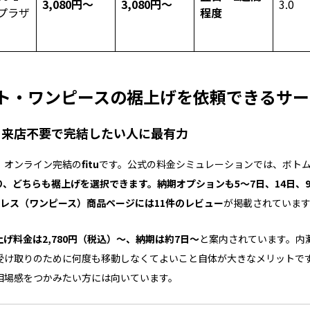
3,080円～
3,080円～
3.0
プラザ
程度
ト・ワンピースの裾上げを依頼できるサー
ツ）｜来店不要で完結したい人に最有力
、オンライン完結の
fitu
です。公式の料金シミュレーションでは、ボト
、どちらも裾上げを選択できます。納期オプションも5〜7日、14日、
レス（ワンピース）商品ページには11件のレビュー
が掲載されていま
げ料金は2,780円（税込）～、納期は約7日～
と案内されています。内
受け取りのために何度も移動しなくてよいこと自体が大きなメリットで
相場感をつかみたい方には向いています。