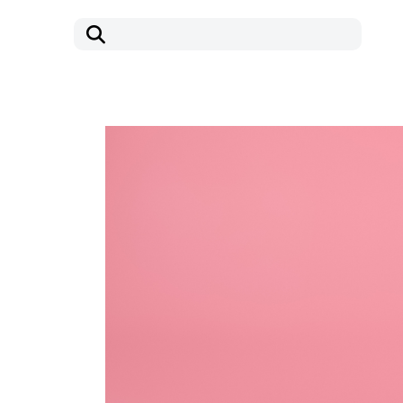
コ
ナ
ン
ビ
テ
ゲ
ン
ー
ツ
シ
へ
ョ
ス
ン
キ
に
ッ
移
プ
動