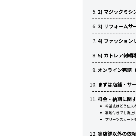
2) マジックミ
3) リフォーム
4) ファッショ
5) カトレア刺
オンライン完結（f
まずは店舗・サ
料金・納期に関
希望丈はどう伝え
裏地付きでも裾上
プリーツスカート
実店舗以外の依