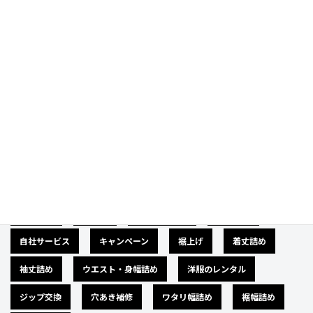
Category
カテゴリー
広告募集
バナー
サイズダウン
肩幅詰め
自社サービス
キャンペーン
裾上げ
着丈詰め
袖丈詰め
ウエスト・身幅詰め
洋服のレンタル
ジップ交換
穴あき補修
ワタリ幅詰め
裾幅詰め