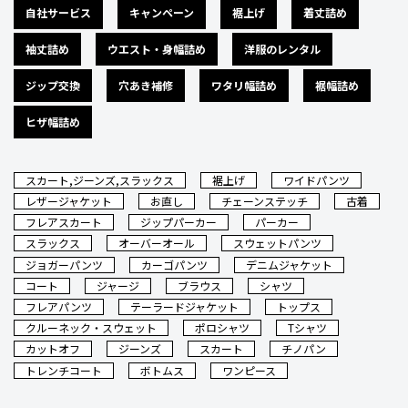
自社サービス
キャンペーン
裾上げ
着丈詰め
袖丈詰め
ウエスト・身幅詰め
洋服のレンタル
ジップ交換
穴あき補修
ワタリ幅詰め
裾幅詰め
ヒザ幅詰め
スカート,ジーンズ,スラックス
裾上げ
ワイドパンツ
レザージャケット
お直し
チェーンステッチ
古着
フレアスカート
ジップパーカー
パーカー
スラックス
オーバーオール
スウェットパンツ
ジョガーパンツ
カーゴパンツ
デニムジャケット
コート
ジャージ
ブラウス
シャツ
フレアパンツ
テーラードジャケット
トップス
クルーネック・スウェット
ポロシャツ
Tシャツ
カットオフ
ジーンズ
スカート
チノパン
トレンチコート
ボトムス
ワンピース