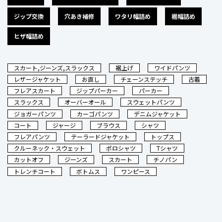
ジップ交換
穴あき補修
ワタリ幅詰め
裾幅詰め
ヒザ幅詰め
スカート,ジーンズ,スラックス
裾上げ
ワイドパンツ
レザージャケット
お直し
チェーンステッチ
古着
フレアスカート
ジップパーカー
パーカー
スラックス
オーバーオール
スウェットパンツ
ジョガーパンツ
カーゴパンツ
デニムジャケット
コート
ジャージ
ブラウス
シャツ
フレアパンツ
テーラードジャケット
トップス
クルーネック・スウェット
ポロシャツ
Tシャツ
カットオフ
ジーンズ
スカート
チノパン
トレンチコート
ボトムス
ワンピース