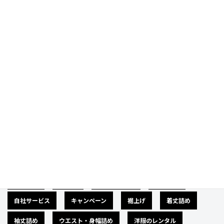
Prev
Next
Category
カテゴリー
広告募集
バナー
サイズダウン
肩幅詰め
自社サービス
キャンペーン
裾上げ
着丈詰め
袖丈詰め
ウエスト・身幅詰め
洋服のレンタル