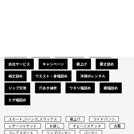
Category
カテゴリー
広告募集
バナー
サイズダウン
肩幅詰め
自社サービス
キャンペーン
裾上げ
着丈詰め
袖丈詰め
ウエスト・身幅詰め
洋服のレンタル
ジップ交換
穴あき補修
ワタリ幅詰め
裾幅詰め
ヒザ幅詰め
スカート,ジーンズ,スラックス
裾上げ
ワイドパンツ
レザージャケット
お直し
チェーンステッチ
古着
フレアスカート
ジップパーカー
パーカー