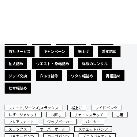
カテゴリー
広告募集
バナー
サイズダウン
肩幅詰め
自社サービス
キャンペーン
裾上げ
着丈詰め
袖丈詰め
ウエスト・身幅詰め
洋服のレンタル
ジップ交換
穴あき補修
ワタリ幅詰め
裾幅詰め
ヒザ幅詰め
スカート,ジーンズ,スラックス
裾上げ
ワイドパンツ
レザージャケット
お直し
チェーンステッチ
古着
フレアスカート
ジップパーカー
パーカー
スラックス
オーバーオール
スウェットパンツ
ジョガーパンツ
カーゴパンツ
デニムジャケット