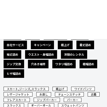
Category
カテゴリー
広告募集
バナー
サイズダウン
肩幅詰め
自社サービス
キャンペーン
裾上げ
着丈詰め
袖丈詰め
ウエスト・身幅詰め
洋服のレンタル
ジップ交換
穴あき補修
ワタリ幅詰め
裾幅詰め
ヒザ幅詰め
スカート,ジーンズ,スラックス
裾上げ
ワイドパンツ
レザージャケット
お直し
チェーンステッチ
古着
フレアスカート
ジップパーカー
パーカー
スラックス
オーバーオール
スウェットパンツ