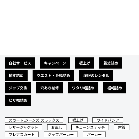
Category
カテゴリー
広告募集
バナー
サイズダウン
肩幅詰め
自社サービス
キャンペーン
裾上げ
着丈詰め
袖丈詰め
ウエスト・身幅詰め
洋服のレンタル
ジップ交換
穴あき補修
ワタリ幅詰め
裾幅詰め
ヒザ幅詰め
スカート,ジーンズ,スラックス
裾上げ
ワイドパンツ
レザージャケット
お直し
チェーンステッチ
古着
フレアスカート
ジップパーカー
パーカー