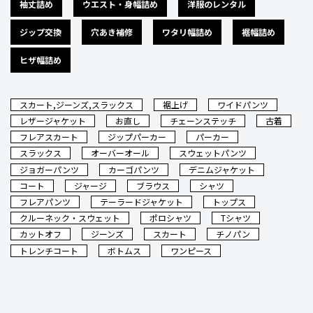
袖丈詰め
ウエスト・身幅詰め
洋服のレンタル
ジップ交換
穴あき補修
ワタリ幅詰め
裾幅詰め
ヒザ幅詰め
スカート,ジーンズ,スラックス
裾上げ
ワイドパンツ
レザージャケット
お直し
チェーンステッチ
古着
フレアスカート
ジップパーカー
パーカー
スラックス
オーバーオール
スウェットパンツ
ジョガーパンツ
カーゴパンツ
デニムジャケット
コート
ジャージ
ブラウス
シャツ
フレアパンツ
テーラードジャケット
トップス
クルーネック・スウェット
ポロシャツ
Tシャツ
カットオフ
ジーンズ
スカート
チノパン
トレンチコート
ボトムス
ワンピース