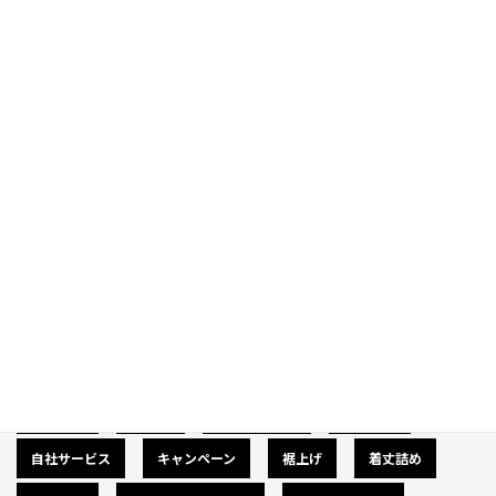
Prev
Next
Category
カテゴリー
広告募集
バナー
サイズダウン
肩幅詰め
自社サービス
キャンペーン
裾上げ
着丈詰め