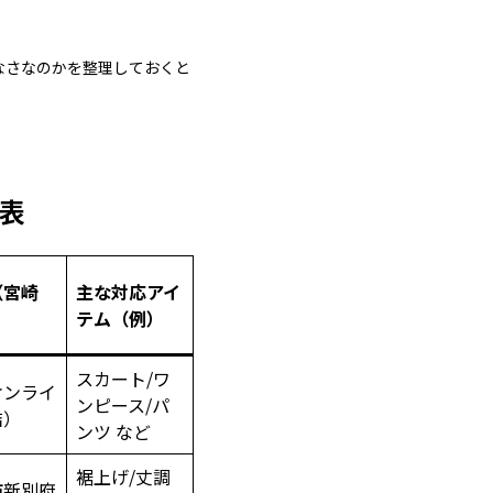
なさなのかを整理しておくと
表
（宮崎
主な対応アイ
テム（例）
スカート/ワ
オンライ
ンピース/パ
結）
ンツ など
裾上げ/丈調
市新別府