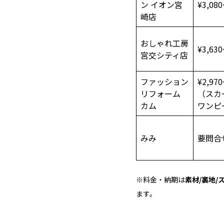
ン イオン宮
¥3,08
崎店
おしゃれ工房
¥3,63
宮交シティ店
ファッション
¥2,97
リフォーム
（スカ
カム
ワンピ
みみ
要問合
※料金・納期は
素材/裏地/
ます。