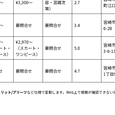
0〜
¥3,300〜
容・混雑次
2.7
町江口8
第）
宮崎市
0〜
要問合せ
要問合せ
3.4
6-28
0〜
¥2,970〜
宮崎
ート・
（スカート・
要問合せ
5.0
3-6-1
ース）
ワンピース）
宮崎
せ
要問合せ
要問合せ
4.7
1丁目9
スリット/プリーツ
など仕様で変動します。Web上で根拠が確認できない