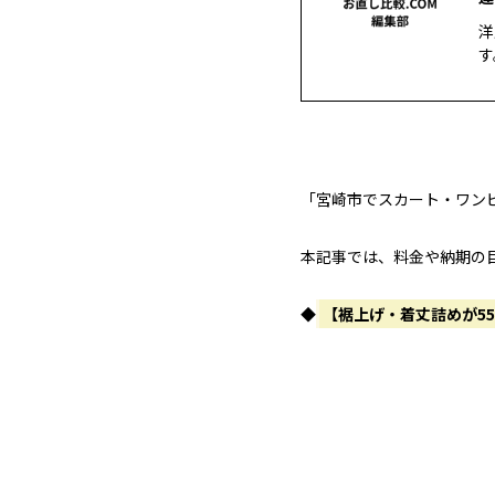
洋
す
「宮崎市でスカート・ワン
本記事では、料金や納期の目
◆
【裾上げ・着丈詰めが5