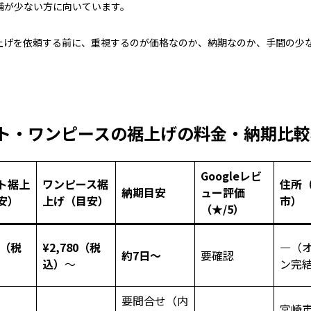
舗が少ない方に向いています。
上げを依頼する前に、重視するのが価格なのか、納期なのか、手間の少
ト・ワンピースの裾上げの料金・納期比較
Googleレビ
ト裾上
ワンピース裾
住所
納期目安
ュー評価
安）
上げ（目安）
市）
（★/5）
0（税
¥2,780（税
―（
約7日〜
要確認
込）
～
ン完
要問合せ（内
宮崎