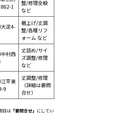
整/修理全般
62-1
など
裾上げ/丈調
大淀4-
整/各種リフ
ォーム など
丈詰め/サイ
市中村西
ズ調整/修理
3
など
丈調整/修理
市江平東
（詳細は要問
-9
合せ）
項目は
「要問合せ」
にしてい