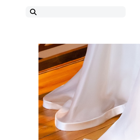
コ
ナ
ン
ビ
テ
ゲ
ン
ー
ツ
シ
へ
ョ
ス
ン
キ
に
ッ
移
プ
動