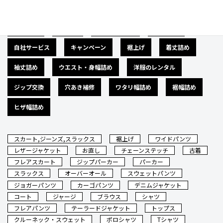
広告募集
バナー
サイズダウン
肩幅詰め
自社サービス
キャンペーン
裾上げ
着丈詰め
袖丈詰め
ウエスト・身幅詰め
洋服のレンタル
ジップ交換
穴あき補修
ワタリ幅詰め
裾幅詰め
ヒザ幅詰め
スカート,ジーンズ,スラックス
裾上げ
ワイドパンツ
レザージャケット
お直し
チェーンステッチ
古着
フレアスカート
ジップパーカー
パーカー
スラックス
オーバーオール
スウェットパンツ
ジョガーパンツ
カーゴパンツ
デニムジャケット
コート
ジャージ
ブラウス
シャツ
フレアパンツ
テーラードジャケット
トップス
クルーネック・スウェット
ポロシャツ
Tシャツ