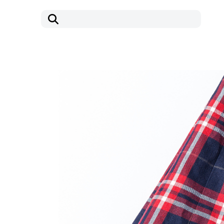
コ
ナ
ン
ビ
テ
ゲ
ン
ー
ツ
シ
へ
ョ
ス
ン
キ
に
ッ
移
プ
動