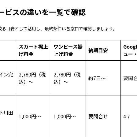
ービスの違いを一覧で確認
絞る目安として活用し、最終条件は各窓口で確認しましょう。
スカート裾上
ワンピース裾
Goog
納期目安
げ料金
上げ料金
ュー
イン完
2,780円（税
2,780円（税
約7日～
要問
込）～
込）～
下川田
1,000円～
1,000円～
要問合せ
4.7