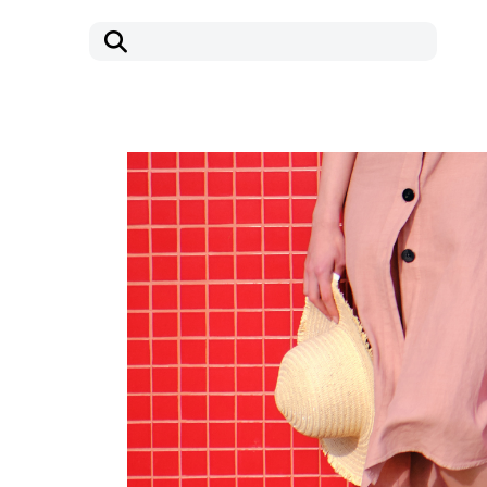
コ
ナ
ン
ビ
テ
ゲ
ン
ー
ツ
シ
へ
ョ
ス
ン
キ
に
ッ
移
プ
動