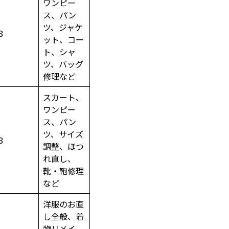
ワンピー
ス、パン
ツ、ジャケ
8
ット、コー
ト、シャ
ツ、バッグ
修理など
スカート、
ワンピー
ス、パン
ツ、サイズ
8
調整、ほつ
れ直し、
靴・鞄修理
など
洋服のお直
し全般、着
物リメイ