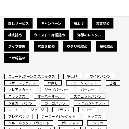
広告募集
バナー
サイズダウン
肩幅詰め
自社サービス
キャンペーン
裾上げ
着丈詰め
袖丈詰め
ウエスト・身幅詰め
洋服のレンタル
ジップ交換
穴あき補修
ワタリ幅詰め
裾幅詰め
ヒザ幅詰め
スカート,ジーンズ,スラックス
裾上げ
ワイドパンツ
レザージャケット
お直し
チェーンステッチ
古着
フレアスカート
ジップパーカー
パーカー
スラックス
オーバーオール
スウェットパンツ
ジョガーパンツ
カーゴパンツ
デニムジャケット
コート
ジャージ
ブラウス
シャツ
フレアパンツ
テーラードジャケット
トップス
クルーネック・スウェット
ポロシャツ
Tシャツ