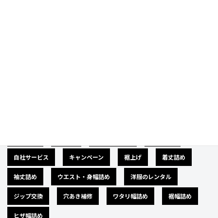
Category
カテゴリー
広告募集
バナー
サイズダウン
肩幅詰め
自社サービス
キャンペーン
裾上げ
着丈詰め
袖丈詰め
ウエスト・身幅詰め
洋服のレンタル
ジップ交換
穴あき補修
ワタリ幅詰め
裾幅詰め
ヒザ幅詰め