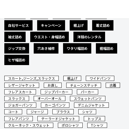
広告募集
バナー
サイズダウン
肩幅詰め
自社サービス
キャンペーン
裾上げ
着丈詰め
袖丈詰め
ウエスト・身幅詰め
洋服のレンタル
ジップ交換
穴あき補修
ワタリ幅詰め
裾幅詰め
ヒザ幅詰め
スカート,ジーンズ,スラックス
裾上げ
ワイドパンツ
レザージャケット
お直し
チェーンステッチ
古着
フレアスカート
ジップパーカー
パーカー
スラックス
オーバーオール
スウェットパンツ
ジョガーパンツ
カーゴパンツ
デニムジャケット
コート
ジャージ
ブラウス
シャツ
フレアパンツ
テーラードジャケット
トップス
クルーネック・スウェット
ポロシャツ
Tシャツ