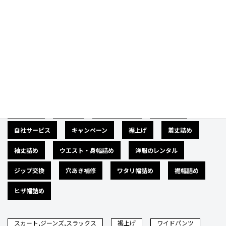
Category
カテゴリー
広告募集
バナー
サイズダウン
肩幅詰め
自社サービス
キャンペーン
裾上げ
着丈詰め
袖丈詰め
ウエスト・身幅詰め
洋服のレンタル
ジップ交換
穴あき補修
ワタリ幅詰め
裾幅詰め
ヒザ幅詰め
スカート,ジーンズ,スラックス
裾上げ
ワイドパンツ