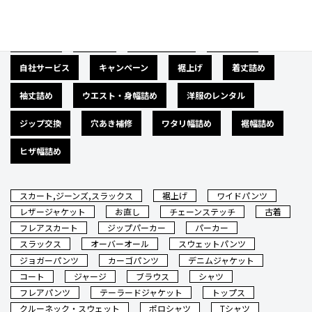
広告募集
バナー
サイズダウン
肩幅詰め
自社サービス
キャンペーン
裾上げ
着丈詰め
袖丈詰め
ウエスト・身幅詰め
洋服のレンタル
ジップ交換
穴あき補修
ワタリ幅詰め
裾幅詰め
ヒザ幅詰め
スカート,ジーンズ,スラックス
裾上げ
ワイドパンツ
レザージャケット
お直し
チェーンステッチ
古着
フレアスカート
ジップパーカー
パーカー
スラックス
オーバーオール
スウェットパンツ
ジョガーパンツ
カーゴパンツ
デニムジャケット
コート
ジャージ
ブラウス
シャツ
フレアパンツ
テーラードジャケット
トップス
クルーネック・スウェット
ポロシャツ
Tシャツ