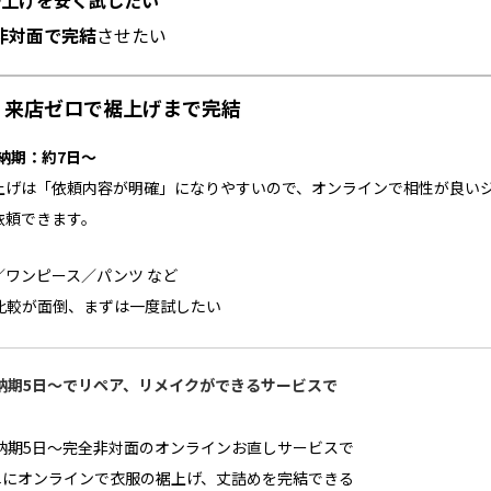
裾上げを安く試したい
非対面で完結
させたい
ツ）｜来店ゼロで裾上げまで完結
／納期：約7日～
上げは「依頼内容が明確」になりやすいので、オンラインで相性が良い
依頼できます。
／ワンピース／パンツ など
比較が面倒、まずは一度試したい
最短納期5日～でリペア、リメイクができるサービスで
最短納期5日～完全非対面のオンラインお直しサービスで
単にオンラインで衣服の裾上げ、丈詰めを完結できる