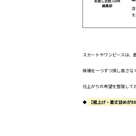
洋
す
スカートやワンピースは、
候補を一つずつ探し直さな
仕上がりの希望を整理して
◆
【裾上げ・着丈詰めが5