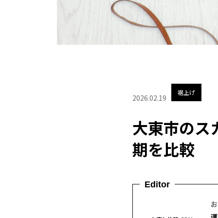
裾上げ
2026.02.19
大東市のス
期を比較
Editor
お
運