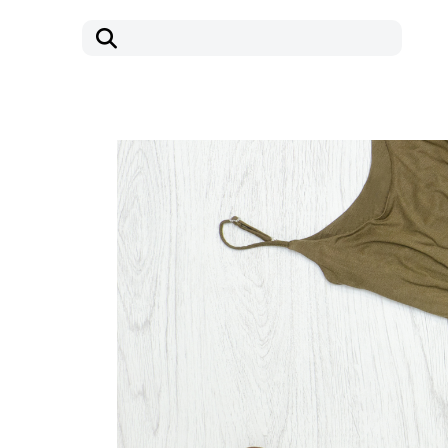
コ
ナ
ン
ビ
テ
ゲ
ン
ー
ツ
シ
へ
ョ
ス
ン
キ
に
ッ
移
プ
動