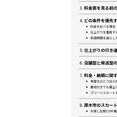
料金表を見る前
どの条件を優先
料金を比べる場合
仕上がりを重視す
来店時間を減らし
仕上がりの行き
店舗型と発送型
料金・納期に関
希望丈はどう伝え
裏地付きでも裾上
プリーツスカート
厚木市のスカー
お直し比較COM 