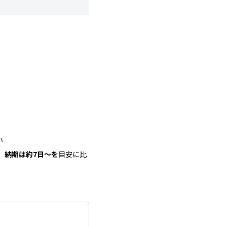
い
〜、納期は約7日〜を
目安に比