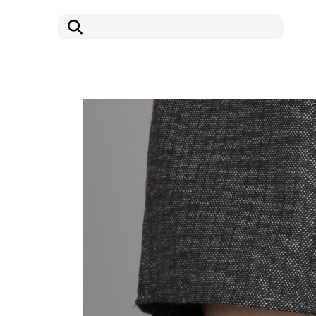
コ
ナ
ン
ビ
テ
ゲ
ン
ー
ツ
シ
へ
ョ
ス
ン
キ
に
ッ
移
プ
動