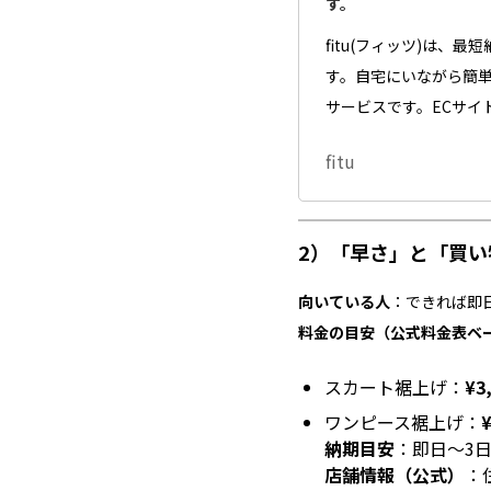
す。
fitu(フィッツ)は、
す。自宅にいながら簡
サービスです。ECサイ
fitu
2）「早さ」と「買
向いている人
：できれば即
料金の目安（公式料金表ベ
スカート裾上げ：
¥3
ワンピース裾上げ：
納期目安
：即日〜3
店舗情報（公式）
：