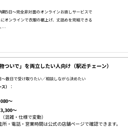
最短納期5日～完全非対面のオンラインお直しサービスで
単にオンラインで衣服の裾上げ、丈詰めを完結できる
ト…
い物ついで」を両立したい人向け（駅近チェーン）
日〜数日で受け取りたい／相談しながら決めたい
ース）
：
,080〜
¥3,300〜
日（混雑・仕様で変動）
住所・電話・営業時間は公式の店舗ページで確認できます。